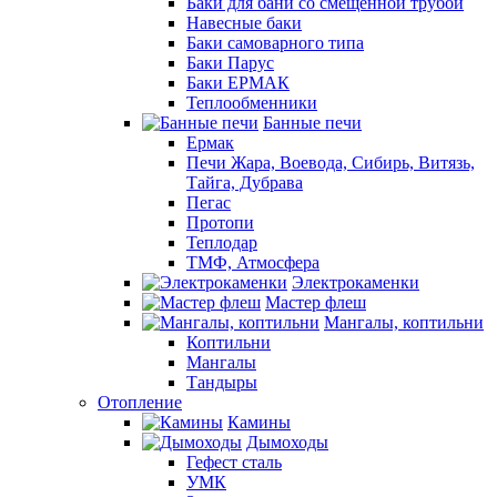
Баки для бани со смещенной трубой
Навесные баки
Баки самоварного типа
Баки Парус
Баки ЕРМАК
Теплообменники
Банные печи
Ермак
Печи Жара, Воевода, Сибирь, Витязь,
Тайга, Дубрава
Пегас
Протопи
Теплодар
ТМФ, Атмосфера
Электрокаменки
Мастер флеш
Мангалы, коптильни
Коптильни
Мангалы
Тандыры
Отопление
Камины
Дымоходы
Гефест сталь
УМК