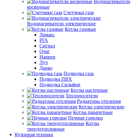
Водонагреватели
косвенные
Счетчики газа
Водонагреватели электрические
Котлы газовые
Лемакс
РГА
Сигнал
Очаг
Навиен
Луч
Данко
Подводка газа
Подводка ПВХ
Подводка Сильфон
Котлы настенные
Теплоносители
Радиаторы отпления
Котлы электрические
Котлы парапетные
Печные горелки
Котлы
твердотопливные
Кухонная техника