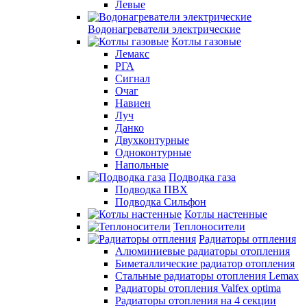
Левые
Водонагреватели электрические
Котлы газовые
Лемакс
РГА
Сигнал
Очаг
Навиен
Луч
Данко
Двухконтурные
Одноконтурные
Напольные
Подводка газа
Подводка ПВХ
Подводка Сильфон
Котлы настенные
Теплоносители
Радиаторы отпления
Алюминиевые радиаторы отопления
Биметаллические радиатор отопления
Стальные радиаторы отопления Lemax
Радиаторы отопления Valfex optima
Радиаторы отопления на 4 секции