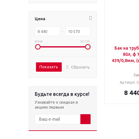
Цена
8 440
10 570
Бак на труб
80л, ф 1
439/0,8мм, (
Сбросить
За
Артикул: 
8 44
Будьте всегда в курсе!
Узнавайте о скидках и
акциях первым