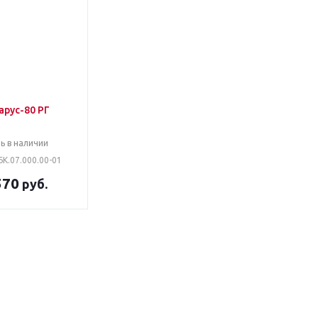
арус-80 РГ
ь в наличии
БК.07.000.00-01
570
руб.