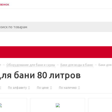
звонок
г
-
Оборудование для бани и сауны
-
Баки для воды в баню
-
Баки для
для бани 80 литров
По алфавиту
По цене
По наличию