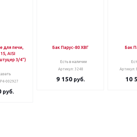
е для печи,
Бак Парус-80 ХВГ
Бак П
15, AISI
штуцер 3/4")
Есть в наличии
Ест
Артикул: 3248
Артикул: 
казать
9 150
10 
руб.
GP4-002927
0
руб.