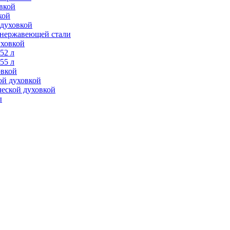
вкой
кой
 духовкой
з нержавеющей стали
уховкой
52 л
55 л
овкой
ой духовкой
ческой духовкой
ы