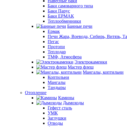
Навесные баки
Баки самоварного типа
Баки Парус
Баки ЕРМАК
Теплообменники
Банные печи
Ермак
Печи Жара, Воевода, Сибирь, Витязь, Т
Пегас
Протопи
Теплодар
ТМФ, Атмосфера
Электрокаменки
Мастер флеш
Мангалы, коптильни
Коптильни
Мангалы
Тандыры
Отопление
Камины
Дымоходы
Гефест сталь
УМК
Заглушки
Отводы