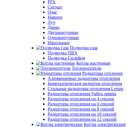
РГА
Сигнал
Очаг
Навиен
Луч
Данко
Двухконтурные
Одноконтурные
Напольные
Подводка газа
Подводка ПВХ
Подводка Сильфон
Котлы настенные
Теплоносители
Радиаторы отпления
Алюминиевые радиаторы отопления
Биметаллические радиатор отопления
Стальные радиаторы отопления Lemax
Радиаторы отопления Valfex optima
Радиаторы отопления на 4 секции
Радиаторы отопления на 6 секций
Радиаторы отопления на 8 секций
Радиаторы отопления на 10 секций
Радиаторы отопления на 12 секций
Котлы электрические