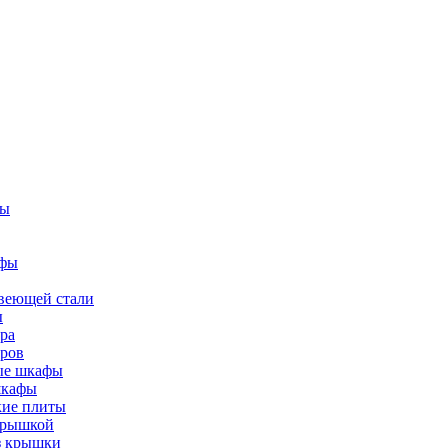
фы
афы
веющей стали
ы
ра
тров
вые шкафы
шкафы
кие плиты
 крышкой
ез крышки