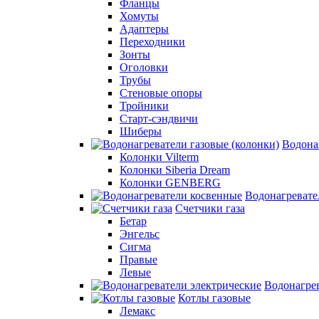
Фланцы
Хомуты
Адаптеры
Переходники
Зонты
Оголовки
Трубы
Стеновые опоры
Тройники
Старт-сэндвичи
Шиберы
Водона
Колонки Vilterm
Колонки Siberia Dream
Колонки GENBERG
Водонагревате
Счетчики газа
Бетар
Энгельс
Сигма
Правые
Левые
Водонагрев
Котлы газовые
Лемакс