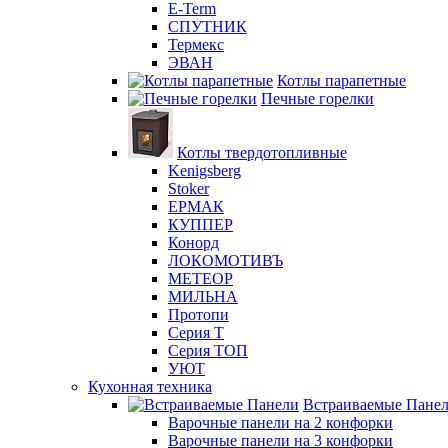
E-Term
СПУТНИК
Термекс
ЭВАН
Котлы парапетные
Печные горелки
Котлы твердотопливные
Kenigsberg
Stoker
ЕРМАК
КУППЕР
Конорд
ЛОКОМОТИВЪ
МЕТЕОР
МИЛЬНА
Протопи
Серия Т
Серия ТОП
УЮТ
Кухонная техника
Встраиваемые Пане
Варочные панели на 2 конфорки
Варочные панели на 3 конфорки