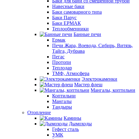
Баки для бани со смещенной трубой
Навесные баки
Баки самоварного типа
Баки Парус
Баки ЕРМАК
Теплообменники
Банные печи
Ермак
Печи Жара, Воевода, Сибирь, Витязь,
Тайга, Дубрава
Пегас
Протопи
Теплодар
ТМФ, Атмосфера
Электрокаменки
Мастер флеш
Мангалы, коптильни
Коптильни
Мангалы
Тандыры
Отопление
Камины
Дымоходы
Гефест сталь
УМК