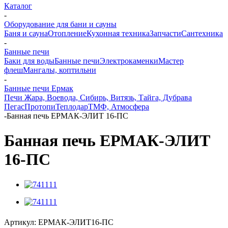
Каталог
-
Оборудование для бани и сауны
Баня и сауна
Отопление
Кухонная техника
Запчасти
Сантехника
-
Банные печи
Баки для воды
Банные печи
Электрокаменки
Мастер
флеш
Мангалы, коптильни
-
Банные печи Ермак
Печи Жара, Воевода, Сибирь, Витязь, Тайга, Дубрава
Пегас
Протопи
Теплодар
ТМФ, Атмосфера
-
Банная печь ЕРМАК-ЭЛИТ 16-ПС
Банная печь ЕРМАК-ЭЛИТ
16-ПС
Артикул:
ЕРМАК-ЭЛИТ16-ПС