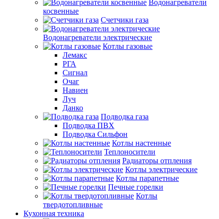
Водонагреватели
косвенные
Счетчики газа
Водонагреватели электрические
Котлы газовые
Лемакс
РГА
Сигнал
Очаг
Навиен
Луч
Данко
Подводка газа
Подводка ПВХ
Подводка Сильфон
Котлы настенные
Теплоносители
Радиаторы отпления
Котлы электрические
Котлы парапетные
Печные горелки
Котлы
твердотопливные
Кухонная техника