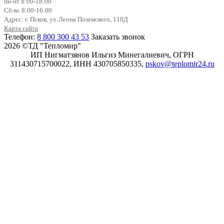
пн-пт 8:00-18:00
Сб-вс 8:00-16:00
Адрес: г. Псков, ул. Леона Поземского, 110Д
Карта сайта
Телефон:
8 800 300 43 53
Заказать звонок
2026 ©ТД "Тепломир"
ИП Нигматзянов Ильгиз Минегалиевич, ОГРН
311430715700022, ИНН 430705850335,
pskov@teplomir24.ru