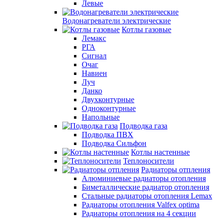
Левые
Водонагреватели электрические
Котлы газовые
Лемакс
РГА
Сигнал
Очаг
Навиен
Луч
Данко
Двухконтурные
Одноконтурные
Напольные
Подводка газа
Подводка ПВХ
Подводка Сильфон
Котлы настенные
Теплоносители
Радиаторы отпления
Алюминиевые радиаторы отопления
Биметаллические радиатор отопления
Стальные радиаторы отопления Lemax
Радиаторы отопления Valfex optima
Радиаторы отопления на 4 секции