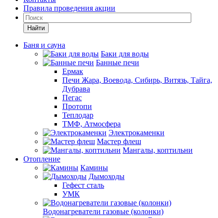
Правила проведения акции
Найти
Баня и сауна
Баки для воды
Банные печи
Ермак
Печи Жара, Воевода, Сибирь, Витязь, Тайга,
Дубрава
Пегас
Протопи
Теплодар
ТМФ, Атмосфера
Электрокаменки
Мастер флеш
Мангалы, коптильни
Отопление
Камины
Дымоходы
Гефест сталь
УМК
Водонагреватели газовые (колонки)