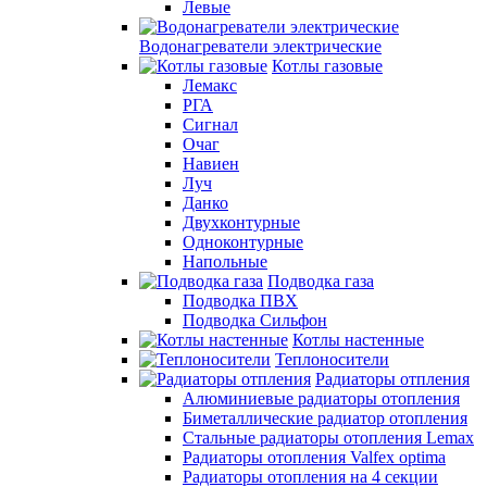
Левые
Водонагреватели электрические
Котлы газовые
Лемакс
РГА
Сигнал
Очаг
Навиен
Луч
Данко
Двухконтурные
Одноконтурные
Напольные
Подводка газа
Подводка ПВХ
Подводка Сильфон
Котлы настенные
Теплоносители
Радиаторы отпления
Алюминиевые радиаторы отопления
Биметаллические радиатор отопления
Стальные радиаторы отопления Lemax
Радиаторы отопления Valfex optima
Радиаторы отопления на 4 секции