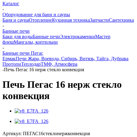
Каталог
-
Оборудование для бани и сауны
Баня и сауна
Отопление
Кухонная техника
Запчасти
Сантехника
-
Банные печи
Баки для воды
Банные печи
Электрокаменки
Мастер
флеш
Мангалы, коптильни
-
Банные печи Пегас
Ермак
Печи Жара, Воевода, Сибирь, Витязь, Тайга, Дубрава
Протопи
Теплодар
ТМФ, Атмосфера
-
Печь Пегас 16 нерж стекло конвекция
Печь Пегас 16 нерж стекло
конвекция
Артикул:
ПЕГАС16стеклонержконвекция