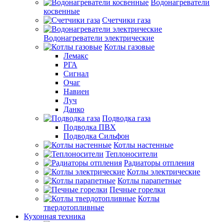
Водонагреватели
косвенные
Счетчики газа
Водонагреватели электрические
Котлы газовые
Лемакс
РГА
Сигнал
Очаг
Навиен
Луч
Данко
Подводка газа
Подводка ПВХ
Подводка Сильфон
Котлы настенные
Теплоносители
Радиаторы отпления
Котлы электрические
Котлы парапетные
Печные горелки
Котлы
твердотопливные
Кухонная техника