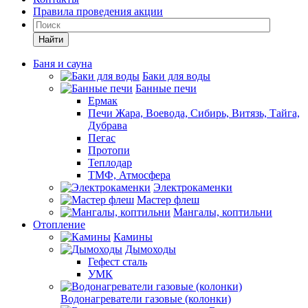
Правила проведения акции
Найти
Баня и сауна
Баки для воды
Банные печи
Ермак
Печи Жара, Воевода, Сибирь, Витязь, Тайга,
Дубрава
Пегас
Протопи
Теплодар
ТМФ, Атмосфера
Электрокаменки
Мастер флеш
Мангалы, коптильни
Отопление
Камины
Дымоходы
Гефест сталь
УМК
Водонагреватели газовые (колонки)