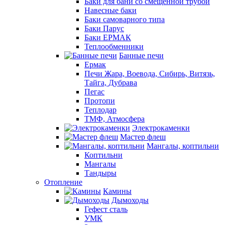
Баки для бани со смещенной трубой
Навесные баки
Баки самоварного типа
Баки Парус
Баки ЕРМАК
Теплообменники
Банные печи
Ермак
Печи Жара, Воевода, Сибирь, Витязь,
Тайга, Дубрава
Пегас
Протопи
Теплодар
ТМФ, Атмосфера
Электрокаменки
Мастер флеш
Мангалы, коптильни
Коптильни
Мангалы
Тандыры
Отопление
Камины
Дымоходы
Гефест сталь
УМК