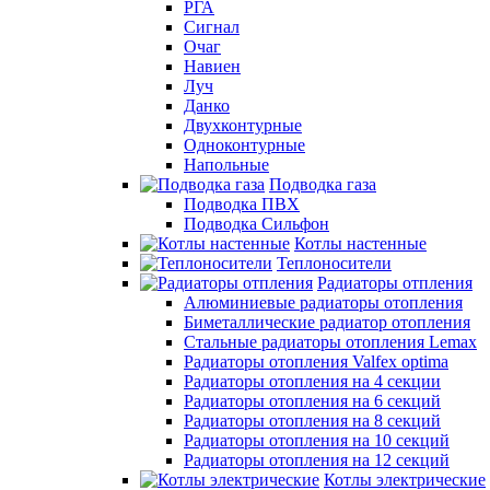
РГА
Сигнал
Очаг
Навиен
Луч
Данко
Двухконтурные
Одноконтурные
Напольные
Подводка газа
Подводка ПВХ
Подводка Сильфон
Котлы настенные
Теплоносители
Радиаторы отпления
Алюминиевые радиаторы отопления
Биметаллические радиатор отопления
Стальные радиаторы отопления Lemax
Радиаторы отопления Valfex optima
Радиаторы отопления на 4 секции
Радиаторы отопления на 6 секций
Радиаторы отопления на 8 секций
Радиаторы отопления на 10 секций
Радиаторы отопления на 12 секций
Котлы электрические