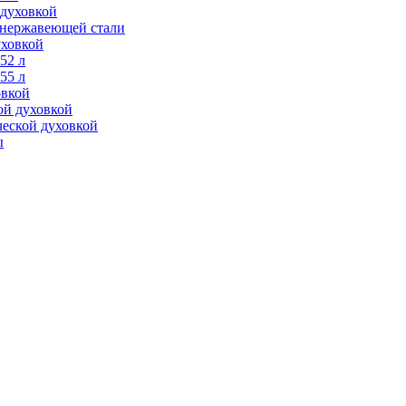
 духовкой
з нержавеющей стали
уховкой
52 л
55 л
овкой
ой духовкой
ческой духовкой
ы