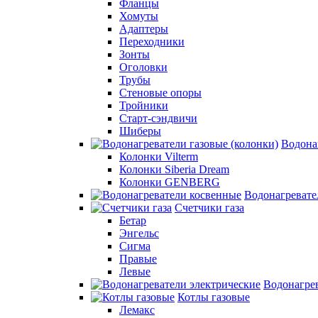
Фланцы
Хомуты
Адаптеры
Переходники
Зонты
Оголовки
Трубы
Стеновые опоры
Тройники
Старт-сэндвичи
Шиберы
Водона
Колонки Vilterm
Колонки Siberia Dream
Колонки GENBERG
Водонагревате
Счетчики газа
Бетар
Энгельс
Сигма
Правые
Левые
Водонагрев
Котлы газовые
Лемакс