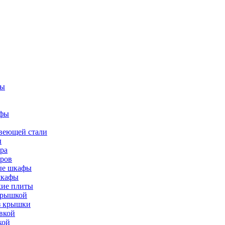
фы
афы
веющей стали
ы
ра
тров
вые шкафы
шкафы
кие плиты
 крышкой
ез крышки
вкой
кой