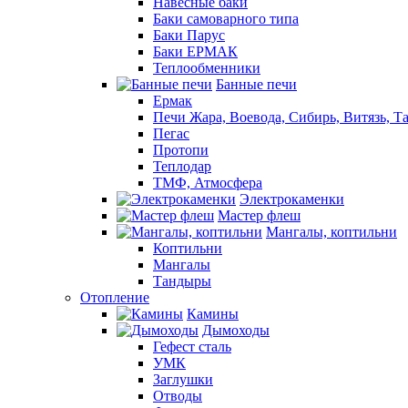
Навесные баки
Баки самоварного типа
Баки Парус
Баки ЕРМАК
Теплообменники
Банные печи
Ермак
Печи Жара, Воевода, Сибирь, Витязь, Т
Пегас
Протопи
Теплодар
ТМФ, Атмосфера
Электрокаменки
Мастер флеш
Мангалы, коптильни
Коптильни
Мангалы
Тандыры
Отопление
Камины
Дымоходы
Гефест сталь
УМК
Заглушки
Отводы