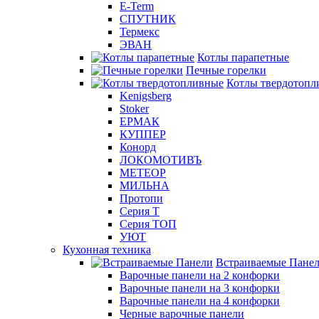
E-Term
СПУТНИК
Термекс
ЭВАН
Котлы парапетные
Печные горелки
Котлы твердотопл
Kenigsberg
Stoker
ЕРМАК
КУППЕР
Конорд
ЛОКОМОТИВЪ
МЕТЕОР
МИЛЬНА
Протопи
Серия Т
Серия ТОП
УЮТ
Кухонная техника
Встраиваемые Пане
Варочные панели на 2 конфорки
Варочные панели на 3 конфорки
Варочные панели на 4 конфорки
Черные варочные панели