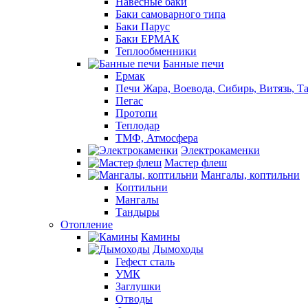
Навесные баки
Баки самоварного типа
Баки Парус
Баки ЕРМАК
Теплообменники
Банные печи
Ермак
Печи Жара, Воевода, Сибирь, Витязь, Т
Пегас
Протопи
Теплодар
ТМФ, Атмосфера
Электрокаменки
Мастер флеш
Мангалы, коптильни
Коптильни
Мангалы
Тандыры
Отопление
Камины
Дымоходы
Гефест сталь
УМК
Заглушки
Отводы