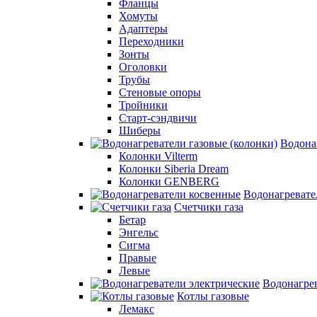
Фланцы
Хомуты
Адаптеры
Переходники
Зонты
Оголовки
Трубы
Стеновые опоры
Тройники
Старт-сэндвичи
Шиберы
Водона
Колонки Vilterm
Колонки Siberia Dream
Колонки GENBERG
Водонагревате
Счетчики газа
Бетар
Энгельс
Сигма
Правые
Левые
Водонагрев
Котлы газовые
Лемакс