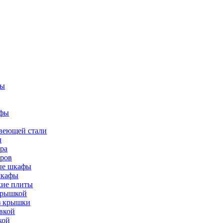
фы
афы
веющей стали
ы
ра
тров
вые шкафы
шкафы
кие плиты
 крышкой
ез крышки
вкой
кой