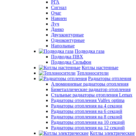
РГА
Сигнал
Очаг
Навиен
Луч
Данко
Двухконтурные
Одноконтурные
Напольные
Подводка газа
Подводка ПВХ
Подводка Сильфон
Котлы настенные
Теплоносители
Радиаторы отпления
Алюминиевые радиаторы отопления
Биметаллические радиатор отопления
Стальные радиаторы отопления Lemax
Радиаторы отопления Valfex optima
Радиаторы отопления на 4 секции
Радиаторы отопления на 6 секций
Радиаторы отопления на 8 секций
Радиаторы отопления на 10 секций
Радиаторы отопления на 12 секций
Котлы электрические