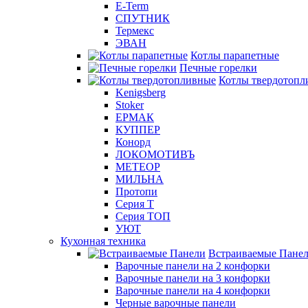
E-Term
СПУТНИК
Термекс
ЭВАН
Котлы парапетные
Печные горелки
Котлы твердотопл
Kenigsberg
Stoker
ЕРМАК
КУППЕР
Конорд
ЛОКОМОТИВЪ
МЕТЕОР
МИЛЬНА
Протопи
Серия Т
Серия ТОП
УЮТ
Кухонная техника
Встраиваемые Пане
Варочные панели на 2 конфорки
Варочные панели на 3 конфорки
Варочные панели на 4 конфорки
Черные варочные панели