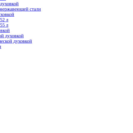
 духовкой
з нержавеющей стали
уховкой
52 л
55 л
овкой
ой духовкой
ческой духовкой
ы