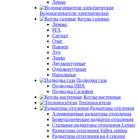
Левые
Водонагреватели электрические
Котлы газовые
Лемакс
РГА
Сигнал
Очаг
Навиен
Луч
Данко
Двухконтурные
Одноконтурные
Напольные
Подводка газа
Подводка ПВХ
Подводка Сильфон
Котлы настенные
Теплоносители
Радиаторы отпления
Алюминиевые радиаторы отопления
Биметаллические радиатор отопления
Стальные радиаторы отопления Lemax
Радиаторы отопления Valfex optima
Радиаторы отопления на 4 секции