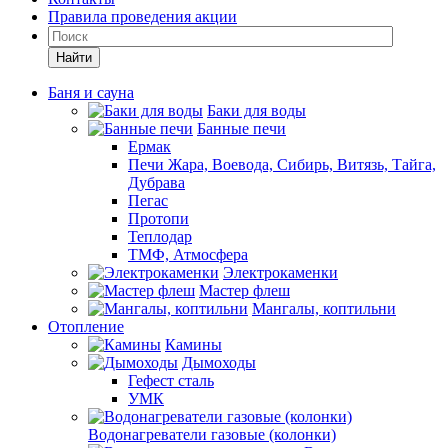
Правила проведения акции
Найти
Баня и сауна
Баки для воды
Банные печи
Ермак
Печи Жара, Воевода, Сибирь, Витязь, Тайга,
Дубрава
Пегас
Протопи
Теплодар
ТМФ, Атмосфера
Электрокаменки
Мастер флеш
Мангалы, коптильни
Отопление
Камины
Дымоходы
Гефест сталь
УМК
Водонагреватели газовые (колонки)