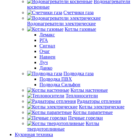
Водонагреватели
косвенные
Счетчики газа
Водонагреватели электрические
Котлы газовые
Лемакс
РГА
Сигнал
Очаг
Навиен
Луч
Данко
Подводка газа
Подводка ПВХ
Подводка Сильфон
Котлы настенные
Теплоносители
Радиаторы отпления
Котлы электрические
Котлы парапетные
Печные горелки
Котлы
твердотопливные
Кухонная техника