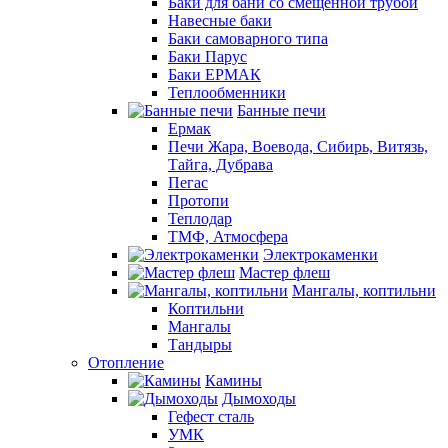
Баки для бани со смещенной трубой
Навесные баки
Баки самоварного типа
Баки Парус
Баки ЕРМАК
Теплообменники
Банные печи
Ермак
Печи Жара, Воевода, Сибирь, Витязь,
Тайга, Дубрава
Пегас
Протопи
Теплодар
ТМФ, Атмосфера
Электрокаменки
Мастер флеш
Мангалы, коптильни
Коптильни
Мангалы
Тандыры
Отопление
Камины
Дымоходы
Гефест сталь
УМК